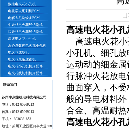
高
数控电火花小孔机
电化学去毛刺机ECM
日期
电解去毛刺设备ECM
中走丝电火花线切割机
高速电火花小孔加
快走丝电火花线切割机
高速电火花小孔机
高速电火花小
离心盘数控电火花小孔机
小孔机、细孔放
电火花成型机
电火花取断丝锥机
运动动的细金属
电火花小孔机机床配件
电火花线切割机床配件
行脉冲火花放电
联系我们
曲面穿入，不受
般的导电材料外
苏州率尔捷机电科技有限公司
电话：0512-65969213
合金、高温耐热
传真：0512-65969213
手机：18936081853
高速电火花小孔加
地址：苏州工业园区葑亭大道668