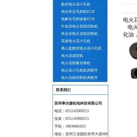
数控电火花小孔机
电化学去毛刺机ECM
电解去毛刺设备ECM
电火
中走丝电火花线切割机
电火
快走丝电火花线切割机
化油
高速电火花小孔机
离心盘数控电火花小孔机
电火花成型机
电火花取断丝锥机
电火花小孔机机床配件
电火花线切割机床配件
联系我们
苏州率尔捷机电科技有限公司
电话：0512-65969213
传真：0512-65969213
手机：18936081853
地址：苏州工业园区葑亭大道668