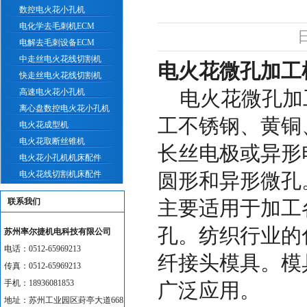
数控电火花小孔机
电化学去毛刺机ECM
日
电解去毛刺设备ECM
中走丝电火花线切割机
电火花微孔加工
快走丝电火花线切割机
高速电火花小孔机
电火花微孔加
离心盘数控电火花小孔机
工不锈钢、黄铜
电火花成型机
电火花取断丝锥机
长丝电极或异形
电火花小孔机机床配件
电火花线切割机床配件
圆形和异形微孔。
联系我们
主要适用于加工
孔。纺织行业的
苏州率尔捷机电科技有限公司
电话：0512-65969213
纤接头模具。模
传真：0512-65969213
手机：18936081853
广泛应用。
地址：苏州工业园区葑亭大道668